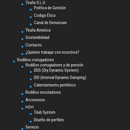
Tiruña S.L.U.
Política de Gestión
Codigo Ético
Canal de Denuncias
TIruña América
Sostenibilidad
Contacto
¿Quieres trabajar con nosotros?
Rodillos corrugadores
Rodillos corrugadores y de presión
DDS (Dry Dynamic System)
IDD (Internal Dynamic Damping)
Calentamiento periférico
Rodillos encoladores
Accesorios
I+D+I
Tilub System
Diseño de perfiles
Servicio