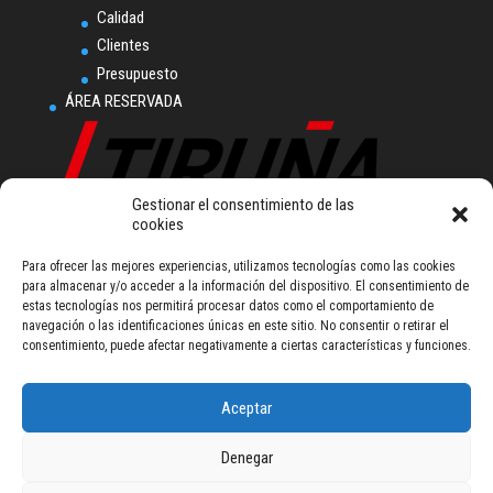
Calidad
Clientes
Presupuesto
ÁREA RESERVADA
Gestionar el consentimiento de las
cookies
Tiruña, S.L.U.
Para ofrecer las mejores experiencias, utilizamos tecnologías como las cookies
Polígono Industrial
para almacenar y/o acceder a la información del dispositivo. El consentimiento de
Ampliación Comarca I.
estas tecnologías nos permitirá procesar datos como el comportamiento de
Calle L nº 2
navegación o las identificaciones únicas en este sitio. No consentir o retirar el
31160 Orkoien (Navarra) - Spain
consentimiento, puede afectar negativamente a ciertas características y funciones.
Tel (+34) 948 355 111
talleresiruna@tiruna.com
Aceptar
Denegar