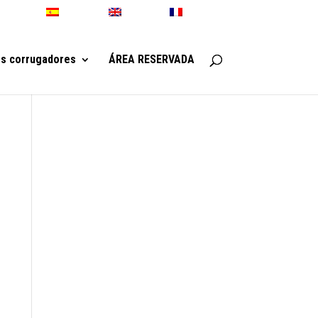
Español
English
Français
os corrugadores
ÁREA RESERVADA