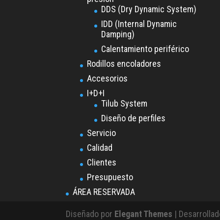
DDS (Dry Dynamic System)
IDD (Internal Dynamic
Damping)
Calentamiento periférico
Rodillos encoladores
Accesorios
I+D+I
Tilub System
Diseño de perfiles
Servicio
Calidad
Clientes
Presupuesto
ÁREA RESERVADA
Diseñado por
Elegant Themes
| Desarrolla