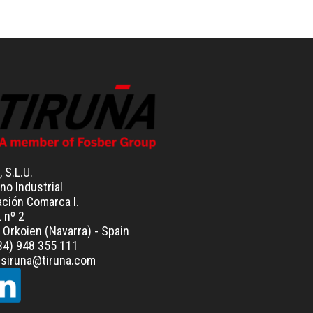
, S.L.U.
no Industrial
ación Comarca I.
L nº 2
Orkoien (Navarra) - Spain
+34) 948 355 111
resiruna@tiruna.com