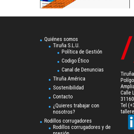
Quiénes somos
Tiruña S.L.U.
Política de Gestión
Codigo Ético
Canal de Denuncias
Tiruña
TIruña América
Polígo
Ampli
Sostenibilidad
Calle 
Contacto
31160 
Tel (
¿Quieres trabajar con
talle
nosotros?
Rodillos corrugadores
Rodillos corrugadores y de
presión