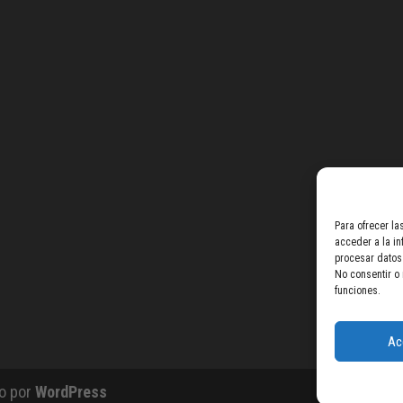
Para ofrecer l
acceder a la in
procesar datos 
No consentir o 
funciones.
Ac
do por
WordPress