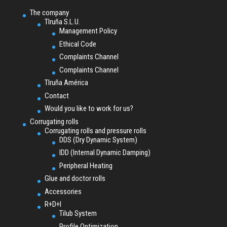
The company
TIruña S.L.U.
Management Policy
Ethical Code
Complaints Channel
Complaints Channel
TIruña América
Contact
Would you like to work for us?
Corrugating rolls
Corrugating rolls and pressure rolls
DDS (Dry Dynamic System)
IDD (Internal Dynamic Damping)
Peripheral Heating
Glue and doctor rolls
Accessories
R+D+I
Tilub System
Profile Optimization