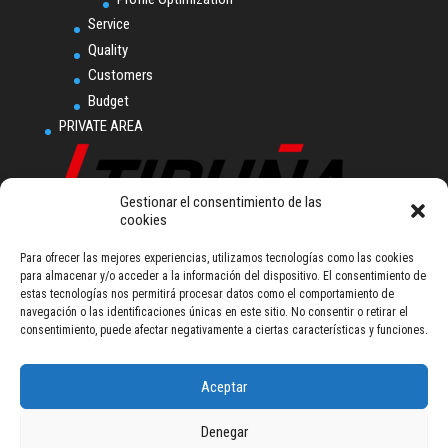
Service
Quality
Customers
Budget
PRIVATE AREA
Gestionar el consentimiento de las
cookies
Para ofrecer las mejores experiencias, utilizamos tecnologías como las cookies
Tiruña, S.L.U.
para almacenar y/o acceder a la información del dispositivo. El consentimiento de
Polígono Industrial
estas tecnologías nos permitirá procesar datos como el comportamiento de
Ampliación Comarca I.
navegación o las identificaciones únicas en este sitio. No consentir o retirar el
Calle L nº 2
consentimiento, puede afectar negativamente a ciertas características y funciones.
31160 Orkoien (Navarra) - Spain
Tel (+34) 948 355 111
talleresiruna@tiruna.com
Aceptar
Denegar