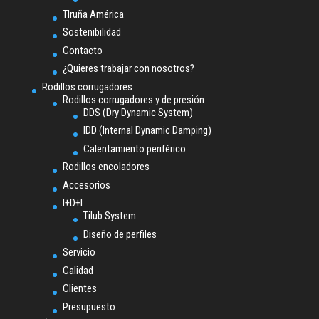
TIruña América
Sostenibilidad
Contacto
¿Quieres trabajar con nosotros?
Rodillos corrugadores
Rodillos corrugadores y de presión
DDS (Dry Dynamic System)
IDD (Internal Dynamic Damping)
Calentamiento periférico
Rodillos encoladores
Accesorios
I+D+I
Tilub System
Diseño de perfiles
Servicio
Calidad
Clientes
Presupuesto