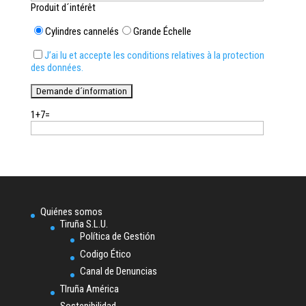
Produit d´intérêt
Cylindres cannelés
Grande Échelle
J’ai lu et accepte les conditions relatives à la protection
des données.
1+7=
Quiénes somos
Tiruña S.L.U.
Política de Gestión
Codigo Ético
Canal de Denuncias
TIruña América