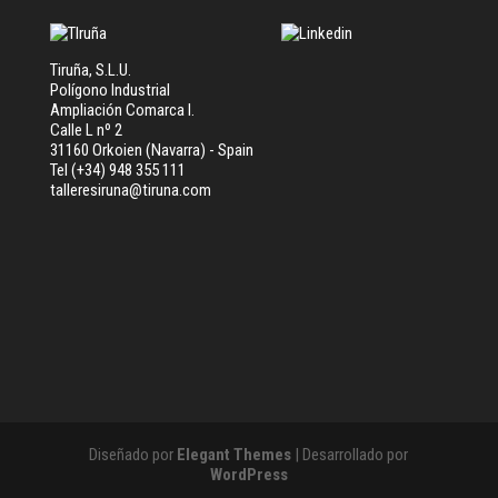
Tiruña, S.L.U.
Polígono Industrial
Ampliación Comarca I.
Calle L nº 2
31160 Orkoien (Navarra) - Spain
Tel (+34) 948 355 111
talleresiruna@tiruna.com
Diseñado por
Elegant Themes
| Desarrollado por
WordPress