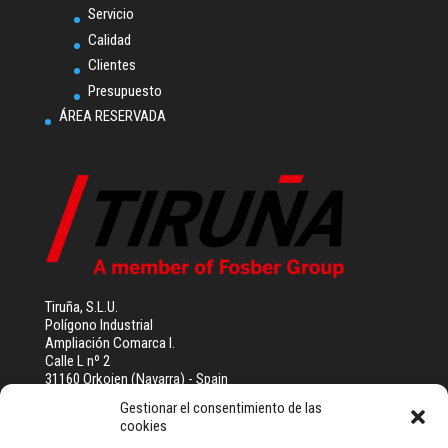
Servicio
Calidad
Clientes
Presupuesto
ÁREA RESERVADA
Tiruña, S.L.U.
Polígono Industrial
Ampliación Comarca I.
Calle L nº 2
31160 Orkoien (Navarra) - Spain
Tel (+34) 948 355 111
Gestionar el consentimiento de las
talleresiruna@tiruna.com
cookies