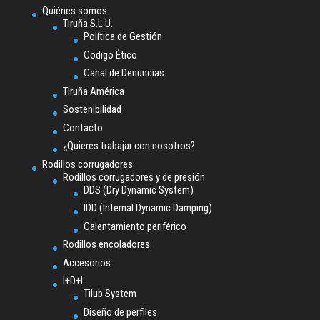
Quiénes somos
Tiruña S.L.U.
Política de Gestión
Codigo Ético
Canal de Denuncias
TIruña América
Sostenibilidad
Contacto
¿Quieres trabajar con nosotros?
Rodillos corrugadores
Rodillos corrugadores y de presión
DDS (Dry Dynamic System)
IDD (Internal Dynamic Damping)
Calentamiento periférico
Rodillos encoladores
Accesorios
I+D+I
Tilub System
Diseño de perfiles