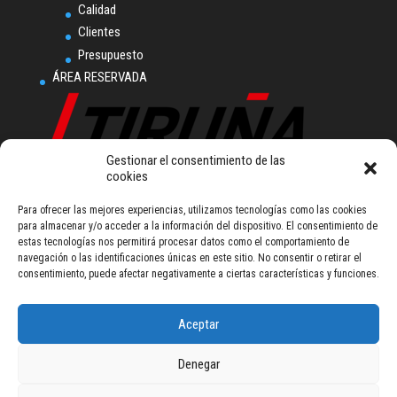
Calidad
Clientes
Presupuesto
ÁREA RESERVADA
Gestionar el consentimiento de las
cookies
Tiruña, S.L.U.
Para ofrecer las mejores experiencias, utilizamos tecnologías como las cookies
Polígono Industrial
para almacenar y/o acceder a la información del dispositivo. El consentimiento de
Ampliación Comarca I.
estas tecnologías nos permitirá procesar datos como el comportamiento de
Calle L nº 2
navegación o las identificaciones únicas en este sitio. No consentir o retirar el
31160 Orkoien (Navarra) - Spain
consentimiento, puede afectar negativamente a ciertas características y funciones.
Tel (+34) 948 355 111
talleresiruna@tiruna.com
Aceptar
Denegar