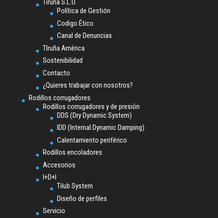
Tiruña S.L.U.
Política de Gestión
Codigo Ético
Canal de Denuncias
TIruña América
Sostenibilidad
Contacto
¿Quieres trabajar con nosotros?
Rodillos corrugadores
Rodillos corrugadores y de presión
DDS (Dry Dynamic System)
IDD (Internal Dynamic Damping)
Calentamiento periférico
Rodillos encoladores
Accesorios
I+D+I
Tilub System
Diseño de perfiles
Servicio