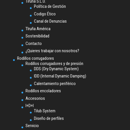
Tiruña S.L.U.
Política de Gestión
Codigo Ético
Canal de Denuncias
TIruña América
Sostenibilidad
Contacto
¿Quieres trabajar con nosotros?
Rodillos corrugadores
Rodillos corrugadores y de presión
DDS (Dry Dynamic System)
IDD (Internal Dynamic Damping)
Calentamiento periférico
Rodillos encoladores
Accesorios
I+D+I
Tilub System
Diseño de perfiles
Servicio