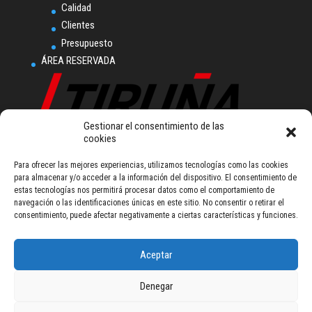
Calidad
Clientes
Presupuesto
ÁREA RESERVADA
Gestionar el consentimiento de las
cookies
Tiruña, S.L.U.
Para ofrecer las mejores experiencias, utilizamos tecnologías como las cookies
Polígono Industrial
para almacenar y/o acceder a la información del dispositivo. El consentimiento de
Ampliación Comarca I.
estas tecnologías nos permitirá procesar datos como el comportamiento de
Calle L nº 2
navegación o las identificaciones únicas en este sitio. No consentir o retirar el
31160 Orkoien (Navarra) - Spain
consentimiento, puede afectar negativamente a ciertas características y funciones.
Tel (+34) 948 355 111
talleresiruna@tiruna.com
Aceptar
Denegar