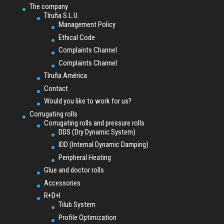
The company
TIruña S.L.U.
Management Policy
Ethical Code
Complaints Channel
Complaints Channel
TIruña América
Contact
Would you like to work for us?
Corrugating rolls
Corrugating rolls and pressure rolls
DDS (Dry Dynamic System)
IDD (Internal Dynamic Damping)
Peripheral Heating
Glue and doctor rolls
Accessories
R+D+I
Tilub System
Profile Optimization