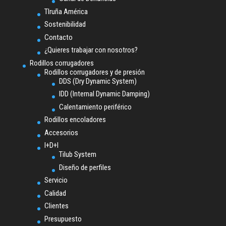
TIruña América
Sostenibilidad
Contacto
¿Quieres trabajar con nosotros?
Rodillos corrugadores
Rodillos corrugadores y de presión
DDS (Dry Dynamic System)
IDD (Internal Dynamic Damping)
Calentamiento periférico
Rodillos encoladores
Accesorios
I+D+I
Tilub System
Diseño de perfiles
Servicio
Calidad
Clientes
Presupuesto